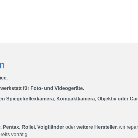
e
en
 Videogeräte Service.
werkstatt für Foto- und Videogeräte.
len Spiegelreflexkamera, Kompaktkamera, Objektiv oder C
 Pentax, Rollei, Voigtländer
oder
weitere Hersteller,
wir repa
reits vorrätig