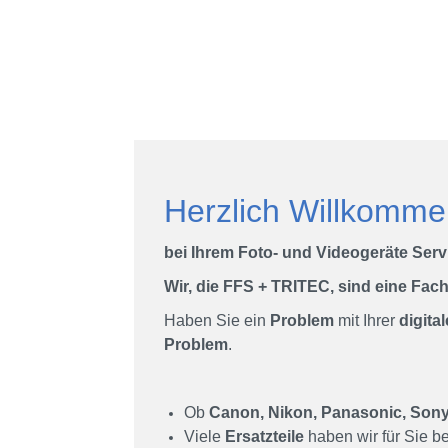
Reparaturservic
für:
Herzlich Willkomm
bei Ihrem Foto- und
Digitalkameras u.
Wir, die FFS + TRITEC, sind eine Fach
Haben Sie ein
Problem
mit Ihrer
digita
Objektive Camcorder
Problem
.
u. Videogeräte
Ob
Canon, Nikon, Panasonic, Sony,
Kameras mit Film
Viele
Ersatzteile
haben wir für Sie be