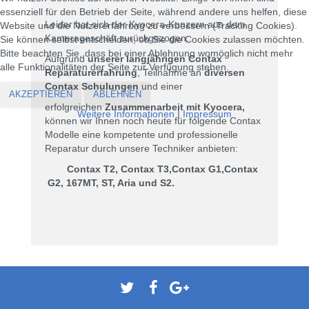
essenziell für den Betrieb der Seite, während andere uns helfen, diese
Leider hat sich der Kyocera-Konzern aus dem
Website und die Nutzererfahrung zu verbessern (Tracking Cookies).
Kamerageschäft zurückgezogen.
Sie können selbst entscheiden, ob Sie die Cookies zulassen möchten.
Bitte beachten Sie, dass bei einer Ablehnung womöglich nicht mehr
Aufgrund
unserer langjährigen Contax
alle Funktionalitäten der Seite zur Verfügung stehen.
Reparaturerfahrung
, Teilnahme an
diversen
Contax Schulungen
und einer
AKZEPTIEREN
ABLEHNEN
erfolgreichen
Zusammenarbeit mit Kyocera,
Weitere Informationen
|
Impressum
können wir Ihnen noch heute für folgende Contax
Modelle eine kompetente und professionelle
Reparatur durch unsere Techniker anbieten:
Contax T2, Contax T3,Contax G1,Contax
G2, 167MT, ST, Aria und S2.