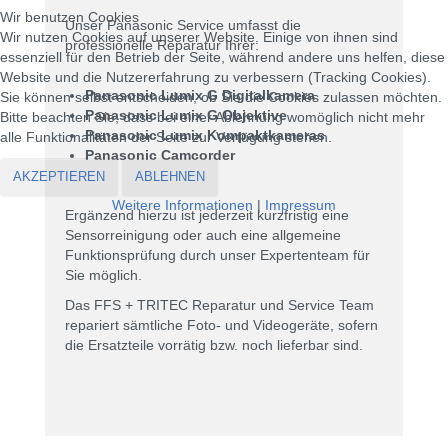
Wir benutzen Cookies
Unser Panasonic Service umfasst die
Wir nutzen Cookies auf unserer Website. Einige von ihnen sind
professionelle Reparatur Ihrer:
essenziell für den Betrieb der Seite, während andere uns helfen, diese
Website und die Nutzererfahrung zu verbessern (Tracking Cookies).
Panasonic Lumix G Digitalkamera
Sie können selbst entscheiden, ob Sie die Cookies zulassen möchten.
Panasonic Lumix G Objektive
Bitte beachten Sie, dass bei einer Ablehnung womöglich nicht mehr
Panasonic Lumix Kompaktkameras
alle Funktionalitäten der Seite zur Verfügung stehen.
Panasonic Camcorder
AKZEPTIEREN
ABLEHNEN
Weitere Informationen
|
Impressum
Ergänzend hierzu ist jederzeit kurzfristig eine
Sensorreinigung oder auch eine allgemeine
Funktionsprüfung durch unser Expertenteam für
Sie möglich.
Das FFS + TRITEC Reparatur und Service Team
repariert sämtliche Foto- und Videogeräte, sofern
die Ersatzteile vorrätig bzw. noch lieferbar sind.